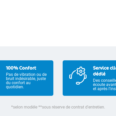
100% Confort
Service cl
dédié
Pas de vibration ou de
bruit indésirable, juste
Des conseill
du confort au
écoute avan
quotidien.
et après l'ins
*selon modèle **sous réserve de contrat d'entretien.