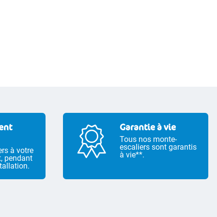
ient
Garantie à vie
Tous nos monte-
escaliers sont garantis
ers à votre
à vie**.
t, pendant
tallation.