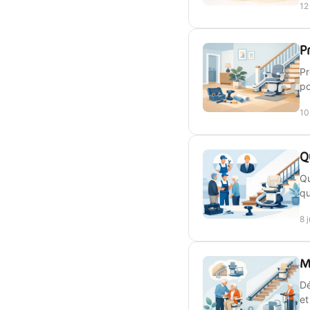
12
P
Pr
po
10
Q
Qu
qu
8 
M
Dé
et