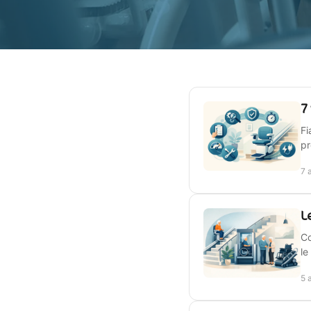
7
Fi
pr
7 
L
Co
le
5 