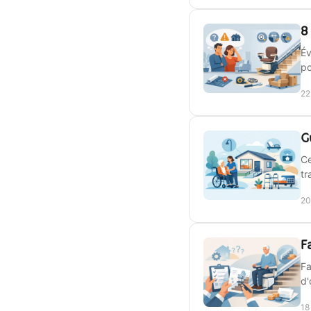
8
Év
po
22
G
Ce
tr
20
F
Fa
d'
18