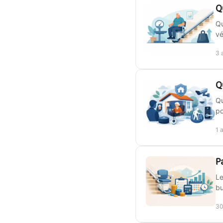
Q
Qu
vé
3 
Q
Qu
po
1 
P
Le
bu
30