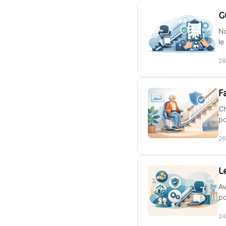
G
No
le
28
F
Ch
po
26
L
Av
po
24