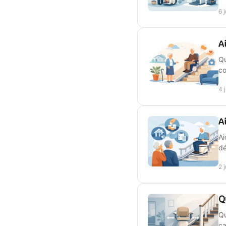
6 
A
Qu
co
4 
A
Ai
dé
2 
Q
Qu
ca