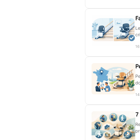
F
Le
cr
16
P
Pe
do
14
7
Re
pr